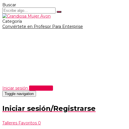
Buscar
Categoría
Conviértete en Profesor
Para Enterprise
¿Tiene alguna pregunta?
Enviar Consulta
Mensaje enviado
Cerrar
Iniciar sesión
Registrarse
Toggle navigation
Iniciar sesión/Registrarse
Talleres
Favoritos
0