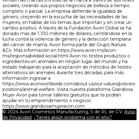
venden las marcas icónicas de la marca a través de sus redes
sociales, creando sus propios negocios de belleza a tiempo
completo o parcial. La empresa defiende la igualdad de
género, creyendo en la escucha de las necesidades de las
mujeres, en hablar de los temas que importan y en crear un
cambio positivo. A través de la Fundación Avon Global se ha
donado más de 1.100 millones de dólares, centrándose en la
lucha contra la violencia de género y la detección temprana
del cáncer de mama. Avon forma parte del Grupo Natura
&Co. Más información en https://www.avon.mx/avon-
mx/responsabilidad-social.html Avon no testea productos o
ingredientes en animales en ningún lugar del mundo y ha
estado trabajando para la aceptación de métodos de testeo
alternativos sin animales durante tres décadas, para más
información ingresar a
https://www.avonworldwide.com/about-us/our-values/policies-
positions/animal-welfare. Visita nuestra plataforma Grandiosa
Mujer Avon para tomar talleres gratuitos que te podrán
ayudar en tu emprendimiento o negocio.
https://www.grandiosamujeravon.com
© 2024 Avon Cosmetics Manufacturing, S de RL de C.V.
Aviso
de Privacidad
.
¿Tienes algún problema con el sitio?
Iniciar sesión