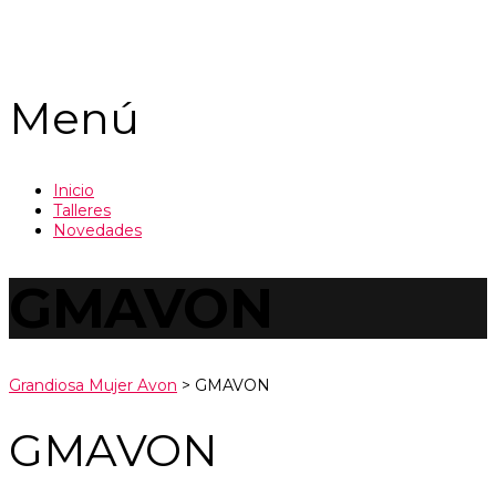
Enviar Consulta
Mensaje enviado
Cerrar
Menú
Inicio
Talleres
Novedades
GMAVON
Grandiosa Mujer Avon
>
GMAVON
GMAVON